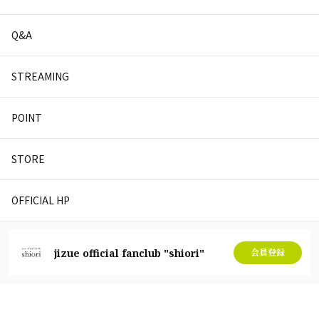
Q&A
STREAMING
POINT
STORE
OFFICIAL HP
jizue official fanclub "shiori"
会員登録